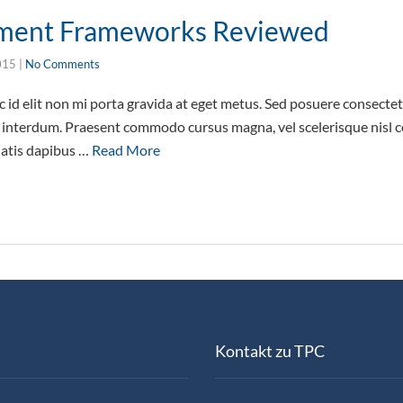
ment Frameworks Reviewed
015
|
No Comments
id elit non mi porta gravida at eget metus. Sed posuere consectetu
interdum. Praesent commodo cursus magna, vel scelerisque nisl co
natis dapibus …
Read More
Kontakt zu TPC