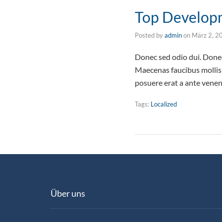
Top Develop
Posted by
admin
on
März 2, 2
Donec sed odio dui. Donec 
Maecenas faucibus mollis 
posuere erat a ante vene
Tags:
Localized
Über uns