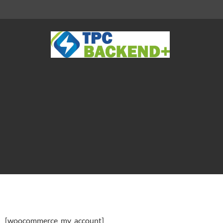
[woocommerce_my_account]