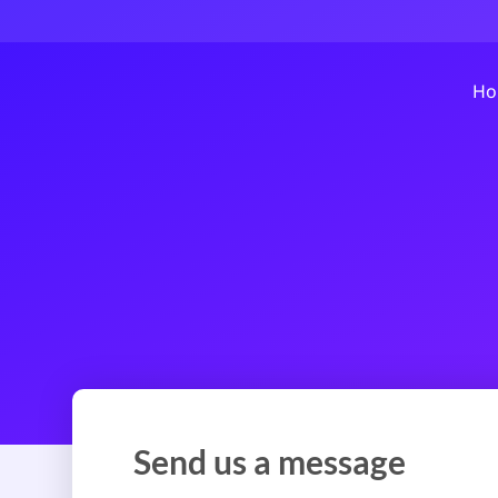
Ho
Send us a message